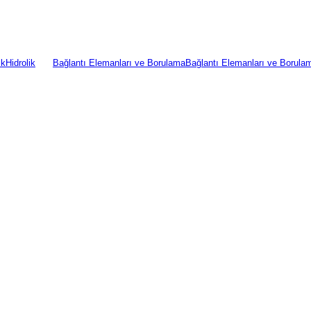
ik
Hidrolik
Bağlantı Elemanları ve Borulama
Bağlantı Elemanları ve Borula