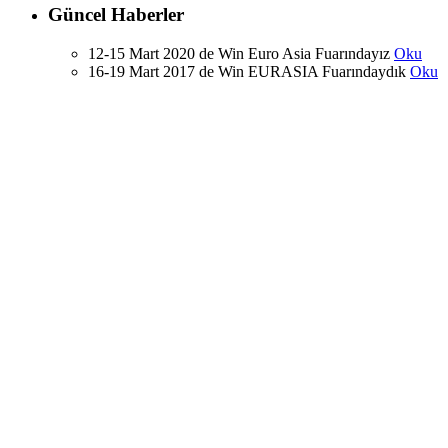
Güncel Haberler
12-15 Mart 2020 de Win Euro Asia Fuarındayız
Oku
16-19 Mart 2017 de Win EURASIA Fuarındaydık
Oku
Gas TURKEY 7. ULUSLARARASI LPG, CNG,
LNG Fuarına katıldık
Oku
Yerli amfibi tank çıkarma gemisi (LST) SUPERLOK
hidrolik ürünlerimizle denize açılıyor
Oku
Blog
© 2021, teknoserhidrolik.com.tr , Her hakkı saklıdır.
tasarım ve kodlama
WEATRA
|
OS
Merhaba!
Bize yazın ve size 24 saat içerisinde dönüş yapalım.
info@teknoserhidrolik.com.tr
Ad Soyad:
Telefon:
E-posta: