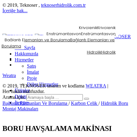
© 2019, Teknoser ,
teknoserhidrolik.com.tr
İçeriğe bak...
Kriyojenik
Kriyojenik
Enstrümantasyon
Enstrümantasyon
Bağlantı Elemanları ve Borulama
Bağlantı Elemanları ve
Borulama
Ana Sayfa
Hidrolik
Hidrolik
Hakkımızda
Hizmetler
Satış
İmalat
Weatra
Proje
Diğer Hizmetler
© 2019, TEKNOSER tasarım ve kodlama
WEATRA
|
Ürünler
Her hakkı mahfuzdur.
Dökümanlar
Arama için:
İletişim
Bağlantı Elemanları Ve Borulama
/
Karbon Çelik
/
Hidrolik Boru
Montaj Makinaları
BORU HAVŞALAMA MAKİNASI