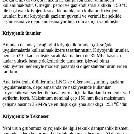
kullanılmaktadır. Örneğin, petrol ve gaz endüstrisi sıklıkla -150 °C
ile başlayan kriyojenik sıcaklık aralıklarını kullanır. Kriyojenik
ürünler, bu tür kriyojenik gazların güvenli ve verimli bir şekilde
taşınmasına ve depolanmasına yardımcı olmak için yapılmıştır.
Kriyojenik ürünler
Adından da anlaşılacağı gibi kriyojenik ürünler çok soğuk
uygulamalarda kullanılmak üzere tasarlanmıştır. Kriyojenik ürünler,
hem -253°C kadar düşük sıcaklıklarda hem de 35 MPa basınca
kadar yüksek basınç değerlerinde tamamen işlevsel olma
kabiliyetleri nedeniyle modern pazardaki diğer standart ürünlerden
farklıdır.
Ana kriyojenik ürünlerimiz; LNG ve diğer sıvılaştırılmış gazların
uygulamasında, depolamasında ve nakliyesinde kullanılan
kriyojenik valf serileri ile hava ayırma için kullanılan kriyojenik valf
serilerini içerir. Maksimum nominal çap 150 mm iken maksimum
çalışma basıncı 35 MPa ve en düşük çalışma sıcaklığı -253 ℃ ‘dir.
Kriyojenik'te Teknoser
Yeni ürün grubumuz kriyojenik ile ilgili teknik danışmanlık hizmeti
vererek sizlere her aşamada destek olmaya çalışıyoruz. Sizlerden