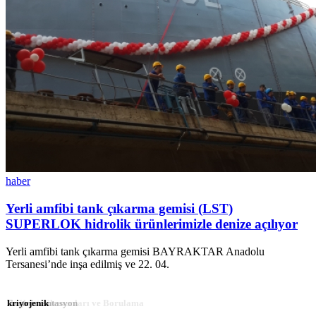
haber
Yerli amfibi tank çıkarma gemisi (LST)
SUPERLOK hidrolik ürünlerimizle denize açılıyor
Yerli amfibi tank çıkarma gemisi BAYRAKTAR Anadolu
Tersanesi’nde inşa edilmiş ve 22
. 04.
Hidrolik
Bağlantı Elemanları ve Borulama
Enstrümantasyon
kriyojenik