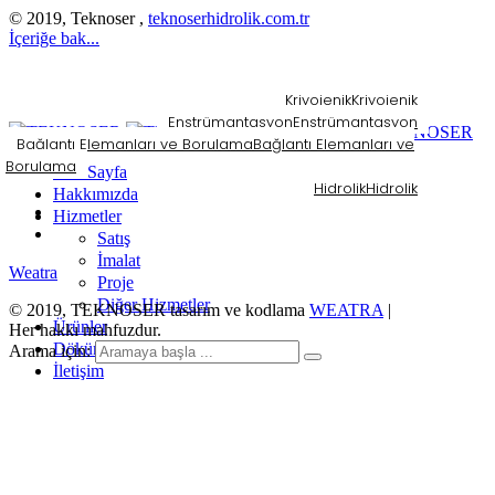
© 2019, Teknoser ,
teknoserhidrolik.com.tr
İçeriğe bak...
Kriyojenik
Kriyojenik
Enstrümantasyon
Enstrümantasyon
Bağlantı Elemanları ve Borulama
Bağlantı Elemanları ve
Borulama
Ana Sayfa
Hidrolik
Hidrolik
Hakkımızda
Hizmetler
Satış
İmalat
Weatra
Proje
Diğer Hizmetler
© 2019, TEKNOSER tasarım ve kodlama
WEATRA
|
Ürünler
Her hakkı mahfuzdur.
Dökümanlar
Arama için:
İletişim