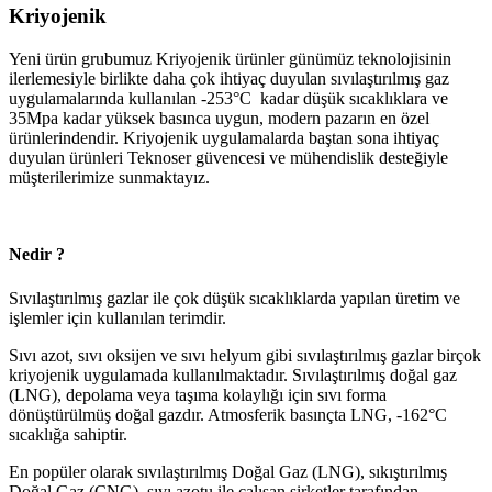
Kriyojenik
Yeni ürün grubumuz Kriyojenik ürünler günümüz teknolojisinin
ilerlemesiyle birlikte daha çok ihtiyaç duyulan sıvılaştırılmış gaz
uygulamalarında kullanılan -253°C kadar düşük sıcaklıklara ve
35Mpa kadar yüksek basınca uygun, modern pazarın en özel
ürünlerindendir. Kriyojenik uygulamalarda baştan sona ihtiyaç
duyulan ürünleri Teknoser güvencesi ve mühendislik desteğiyle
müşterilerimize sunmaktayız.
Nedir ?
Sıvılaştırılmış gazlar ile çok düşük sıcaklıklarda yapılan üretim ve
işlemler için kullanılan terimdir.
Sıvı azot, sıvı oksijen ve sıvı helyum gibi sıvılaştırılmış gazlar birçok
kriyojenik uygulamada kullanılmaktadır. Sıvılaştırılmış doğal gaz
(LNG), depolama veya taşıma kolaylığı için sıvı forma
dönüştürülmüş doğal gazdır. Atmosferik basınçta LNG, -162°C
sıcaklığa sahiptir.
En popüler olarak sıvılaştırılmış Doğal Gaz (LNG), sıkıştırılmış
Doğal Gaz (CNG), sıvı azotu ile çalışan şirketler tarafından