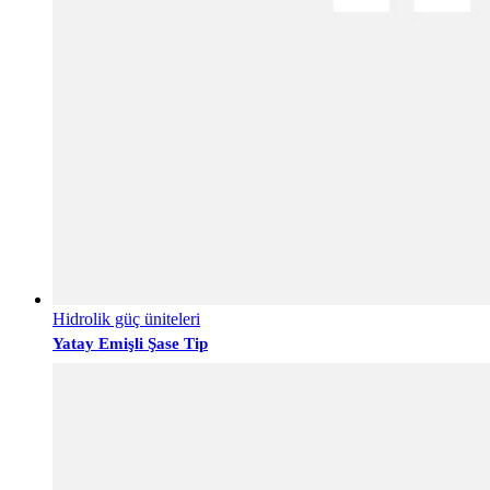
Hidrolik güç üniteleri
Yatay Emişli Şase Tip