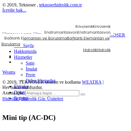
© 2019, Teknoser ,
teknoserhidrolik.com.tr
İçeriğe bak...
Kriyojenik
Kriyojenik
Enstrümantasyon
Enstrümantasyon
Bağlantı Elemanları ve Borulama
Bağlantı Elemanları ve
Borulama
Ana Sayfa
Hidrolik
Hidrolik
Hakkımızda
Hizmetler
Satış
İmalat
Weatra
Proje
Diğer Hizmetler
© 2019, TEKNOSER tasarım ve kodlama
WEATRA
|
Ürünler
Her hakkı mahfuzdur.
Dökümanlar
Arama için:
İletişim
Hidrolik
/
Hidrolik Güç Üniteleri
Mini tip (AC-DC)