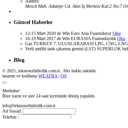
Addres:
Mescit Mah. Adatepe Cd. Akın İş Merkezi Kat:2 No:7 Orh
Güncel Haberler
12-15 Mart 2020 de Win Euro Asia Fuarındayız
Oku
16-19 Mart 2017 de Win EURASIA Fuarındaydık
Oku
Gas TURKEY 7. ULUSLARARASI LPG, CNG, LNG Fu
Yerli amfibi tank çıkarma gemisi (LST) SUPERLOK hidrol
Blog
© 2021, teknoserhidrolik.com.tr , Her hakkı saklıdır.
tasarım ve kodlama
WEATRA
|
OS
Merhaba!
Bize yazın ve size 24 saat içerisinde dönüş yapalım.
info@teknoserhidrolik.com.tr
Ad Soyad:
Telefon:
E-posta: