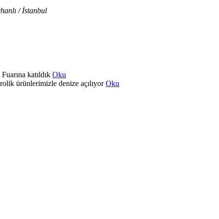
anlı / İstanbul
arına katıldık
Oku
ik ürünlerimizle denize açılıyor
Oku