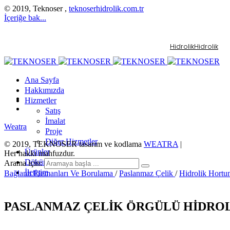
© 2019, Teknoser ,
teknoserhidrolik.com.tr
İçeriğe bak...
Hidrolik
Hidrolik
Ana Sayfa
Hakkımızda
Hizmetler
Satış
İmalat
Weatra
Proje
Diğer Hizmetler
© 2019, TEKNOSER tasarım ve kodlama
WEATRA
|
Ürünler
Her hakkı mahfuzdur.
Dökümanlar
Arama için:
İletişim
Bağlantı Elemanları Ve Borulama
/
Paslanmaz Çelik
/
Hidrolik Hortu
PASLANMAZ ÇELİK ÖRGÜLÜ HİDRO