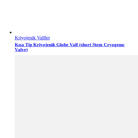
Kriyojenik Valfler
Kısa Tip Kriyojenik Globe Valf (short Stem Cryogenıc
Valve)