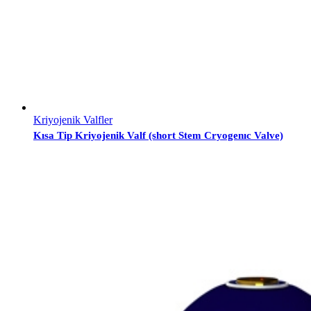
Kriyojenik Valfler
Kısa Tip Kriyojenik Valf (short Stem Cryogenıc Valve)