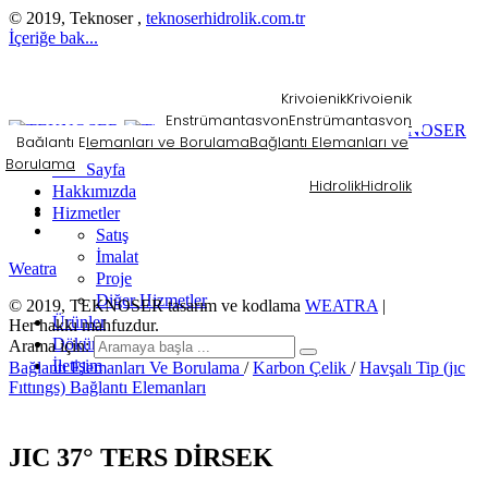
© 2019, Teknoser ,
teknoserhidrolik.com.tr
İçeriğe bak...
Kriyojenik
Kriyojenik
Enstrümantasyon
Enstrümantasyon
Bağlantı Elemanları ve Borulama
Bağlantı Elemanları ve
Borulama
Ana Sayfa
Hidrolik
Hidrolik
Hakkımızda
Hizmetler
Satış
İmalat
Weatra
Proje
Diğer Hizmetler
© 2019, TEKNOSER tasarım ve kodlama
WEATRA
|
Ürünler
Her hakkı mahfuzdur.
Dökümanlar
Arama için:
İletişim
Bağlantı Elemanları Ve Borulama
/
Karbon Çelik
/
Havşalı Tip (jıc
Fıttıngs) Bağlantı Elemanları
JIC 37° TERS DİRSEK