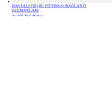
HAVŞALI TİP (JIC FITTINGS) BAĞLANTI
ELEMANLARI
Jıc 37° Ters Rakor
Kayıt
Gelişmelerden ilk sizin haberiniz olsun. E-posta adresinizi
bize bırakarakın, bültenlerimizi sizinle de paylaşalım.
TEKNOSER
Telefon:
+90 (216) 394 89 65 - 66
E-posta:
info@teknoserhidrolik.com.tr
Addres:
Mescit Mah. Adatepe Cd. Akın İş Merkezi Kat:2 No:7
Orhanlı / İstanbul
Güncel Haberler
12-15 Mart 2020 de Win Euro Asia Fuarındayız
Oku