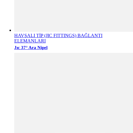
HAVŞALI TİP (JIC FITTINGS) BAĞLANTI
ELEMANLARI
Jıc 37° Ara Nipel