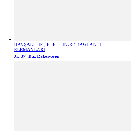
HAVŞALI TİP (JIC FITTINGS) BAĞLANTI
ELEMANLARI
Jıc 37° Düz Rakor-bspp