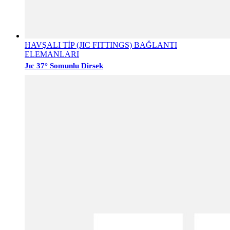
HAVŞALI TİP (JIC FITTINGS) BAĞLANTI
ELEMANLARI
Jıc 37° Somunlu Dirsek